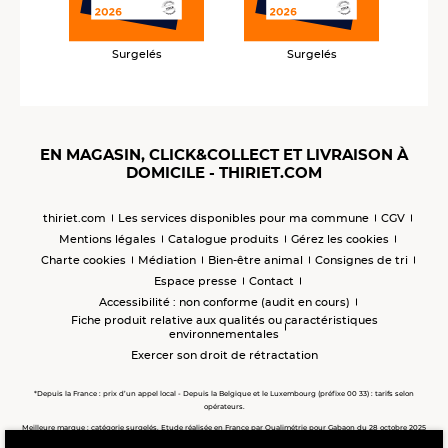
Surgelés
Surgelés
EN MAGASIN, CLICK&COLLECT ET LIVRAISON À
DOMICILE - THIRIET.COM
thiriet.com
Les services disponibles pour ma commune
CGV
Mentions légales
Catalogue produits
Gérez les cookies
Charte cookies
Médiation
Bien-être animal
Consignes de tri
Espace presse
Contact
Accessibilité : non conforme (audit en cours)
Fiche produit relative aux qualités ou caractéristiques
environnementales
Exercer son droit de rétractation
*Depuis la France : prix d’un appel local - Depuis la Belgique et le Luxembourg (préfixe 00 33) : tarifs selon
opérateurs.
Meilleure marque : catégorie surgelés. Etude réalisée en France par Qualimétrie pour Gabaon du 28 octobre 2025
au 02 février 2026 auprès de 122 503 consommateurs.