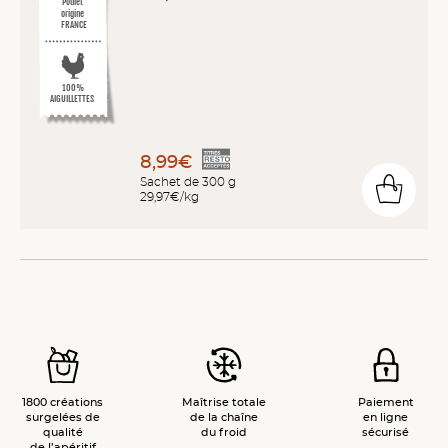
Poulet
origine
FRANCE
100%
AIGUILLETTES
8,99€
Sachet de 300 g
29,97€/kg
1800 créations
Maîtrise totale
Paiement
surgelées de
de la chaîne
en ligne
qualité
du froid
sécurisé
de l’apéritif