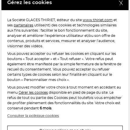
Gérez les cookies
Meilleure chaîne de magasins, Meilleur e-commerçant, Meilleure relation clients : catégorie surgelés. Étude
réalisée en France par Qualimétrie pour Gabaon du 27 Mars au 07 Juillet 2025 sur 1 246 417 votes.
La Société GLACES THIRIET, éditeur du site
www.thiriet.com
et
ses
partenaires
utilise(nt) des cookies et technologies similaires
POUR VOTRE SANTÉ, MANGEZ AU MOINS CINQ FRUITS ET
aux fins suivantes : faciliter le bon fonctionnement du site,
LÉGUMES PAR JOUR.
WWW.MANGERBOUGER.FR
analyser et améliorer l’expérience utilisateur et/ou son offre de
contenus, produits et services, mesurer et analyser l’audience,
visionner des vidéos.
Vous pouvez accepter ou refuser les cookies en cliquant sur les
L'abus d'alcool est dangereux pour la santé, à consommer
boutons « Tout accepter » et « Tout refuser ». Votre refus peut
avec modération.
également être manifesté par la simple fermeture de la fenêtre de
recueil du consentement. Vous pouvez accepter ou refuser
certains types de cookies selon leur finalité en cliquant sur le
bouton « Personnaliser mes choix ».
Vous pouvez modifier votre choix à tout moment en accédant au
menu
Gérer les cookies
disponible en pied de page du site. Le
refus de tout ou partie des Cookies peut toutefois vous empêcher
Interdiction de vente de boissons alcooliques
de profiter pleinement des fonctionnalités du site. Votre choix est
aux mineurs de moins de 18 ans
conservé pendant
6 mois
.
La preuve de majorité de l’acheteur est exigée au moment
Consulter la politique cookies
de la vente en ligne.
CODE DE LA SANTÉ PUBLIQUE, ART. L. 3342-1 ET L. 3353-3