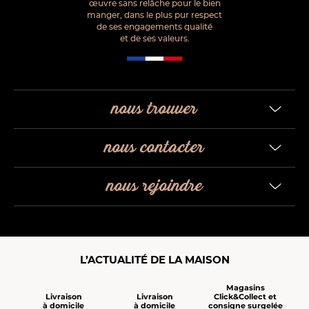
œuvre sans relâche pour le bien
manger, dans le plus pur respect
de ses engagements qualité
et de ses valeurs.
nous trouver
nous contacter
nous rejoindre
L’ACTUALITÉ DE LA MAISON
Magasins
Click&Collect et
Livraison
Livraison
consigne surgelée
à domicile
à domicile