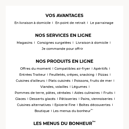
VOS AVANTAGES
En livraison à domicile
En point de retrait
Le parrainage
NOS SERVICES EN LIGNE
Magasins
Consignes surgelées
Livraison à domicile
Je commande pour offrir
NOS PRODUITS EN LIGNE
Offres du moment
Compatibles air-fryer
Apéritifs
Entrées Traiteur
Feuilletés, crêpes, snacking
Pizzas
Cuisines d'ailleurs
Plats cuisinés
Poissons, fruits de mer
Viandes, volailles
Légumes
Pommes de terre, pâtes, céréales
Aides culinaires
Fruits
Glaces
Desserts glacés
Pâtisseries
Pains, viennoiseries
Cuisines alternatives
Epicerie Fine
Boîtes découvertes
™
Boutique
Les menus du bonheur
™
LES MENUS DU BONHEUR