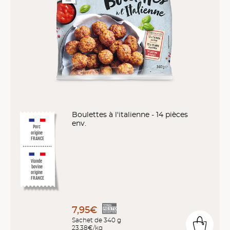
Boulettes à l'italienne - 14 pièces
env.
Porc
origine
FRANCE
Viande
bovine
origine
FRANCE
7,95€
Sachet de 340 g
23,38€/kg