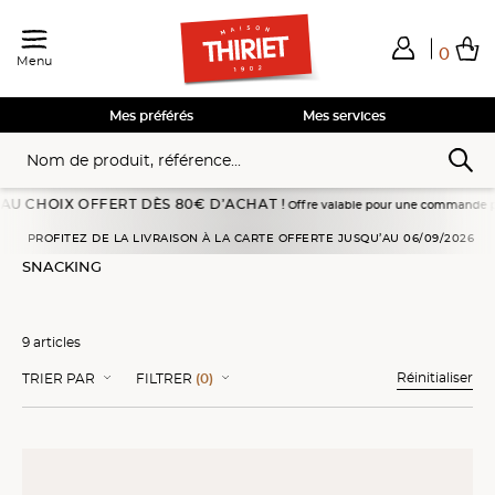
0
Menu
Total de mes achats
0,00€
Voir mon panier
Voir mon panier
Voir mon panier
Voir mon panier
Hors frais éventuels liés au service choisi
Mes préférés
Mes services
IX OFFERT DÈS 80€ D’ACHAT !
Offre valable pour une commande passée en livra
Accueil
Viandes, volailles
Traiteur
Snacking
PROFITEZ DE LA LIVRAISON À LA CARTE OFFERTE JUSQU’AU 06/09/2026
SNACKING
9 articles
Réinitialiser
TRIER PAR
FILTRER
(0)