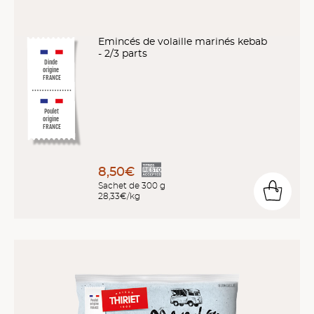
Emincés de volaille marinés kebab
- 2/3 parts
Dinde
origine
FRANCE
Poulet
origine
FRANCE
8,50€
Sachet de 300 g
28,33€/kg