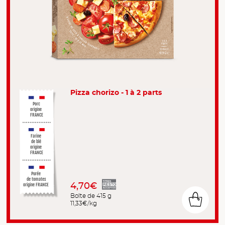
Pizza chorizo - 1 à 2 parts
Porc
origine
FRANCE
Farine
de blé
origine
FRANCE
Purée
de tomates
4,70€
origine FRANCE
Boîte de 415 g
11,33€/kg