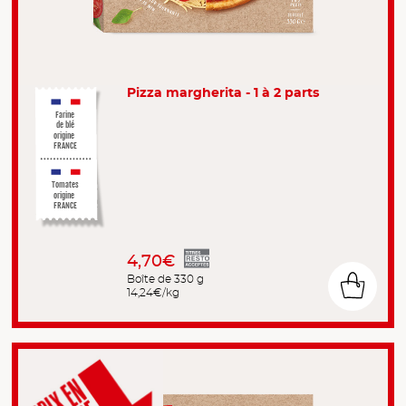
Pizza margherita - 1 à 2 parts
Farine
de blé
origine
FRANCE
Tomates
origine
FRANCE
4,70€
Boîte de 330 g
14,24€/kg