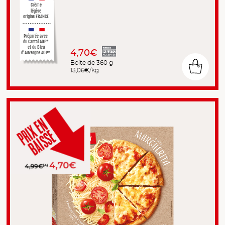
Crème
légère
origine FRANCE
Préparée avec
du Cantal AOP*
et du Bleu
4,70€
d’Auvergne AOP*
Boîte de 360 g
13,06€/kg