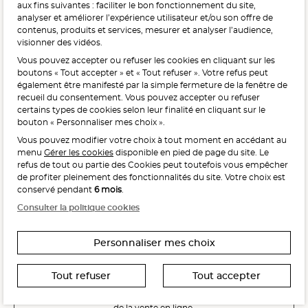
aux fins suivantes : faciliter le bon fonctionnement du site,
opérateurs.
analyser et améliorer l’expérience utilisateur et/ou son offre de
Meilleure marque : catégorie surgelés. Etude réalisée en France par Qualimétrie pour Gabaon du 28 octobre 2025
au 02 février 2026 auprès de 122 503 consommateurs.
contenus, produits et services, mesurer et analyser l’audience,
Meilleure chaîne de magasins, Meilleur e-commerçant, Meilleure relation clients : catégorie surgelés. Étude
visionner des vidéos.
réalisée en France par Qualimétrie pour Gabaon du 27 Mars au 07 Juillet 2025 sur 1 246 417 votes.
Vous pouvez accepter ou refuser les cookies en cliquant sur les
boutons « Tout accepter » et « Tout refuser ». Votre refus peut
également être manifesté par la simple fermeture de la fenêtre de
POUR VOTRE SANTÉ, MANGEZ AU MOINS CINQ FRUITS ET
recueil du consentement. Vous pouvez accepter ou refuser
LÉGUMES PAR JOUR.
WWW.MANGERBOUGER.FR
certains types de cookies selon leur finalité en cliquant sur le
bouton « Personnaliser mes choix ».
Vous pouvez modifier votre choix à tout moment en accédant au
menu
Gérer les cookies
disponible en pied de page du site. Le
L'abus d'alcool est dangereux pour la santé, à consommer
refus de tout ou partie des Cookies peut toutefois vous empêcher
avec modération.
de profiter pleinement des fonctionnalités du site. Votre choix est
conservé pendant
6 mois
.
Consulter la politique cookies
Personnaliser mes choix
Interdiction de vente de boissons alcooliques
Tout refuser
Tout accepter
aux mineurs de moins de 18 ans
La preuve de majorité de l’acheteur est exigée au moment
de la vente en ligne.