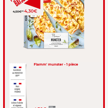
Flamm' munster - 1 pièce
Garniture
au MUNSTER
AOP*
Porc
origine
FRANCE
Crème fraîche
et oignons