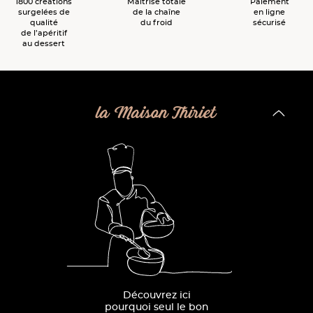
1800 créations
Maîtrise totale
Paiement
surgelées de
de la chaîne
en ligne
qualité
du froid
sécurisé
de l’apéritif
au dessert
la Maison Thiriet
Découvrez ici
pourquoi seul le bon