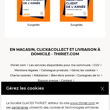
Surgelés
Surgelés
EN MAGASIN, CLICK&COLLECT ET LIVRAISON À
DOMICILE - THIRIET.COM
thiriet.com
Les services disponibles pour ma commune
CGV
Mentions légales
Catalogue produits
Gérez les cookies
Charte cookies
Médiation
Bien-être animal
Consignes de tri
Espace presse
Contact
Accessibilité : non conforme (audit en cours)
Gérez les cookies
Fiche produit relative aux qualités ou caractéristiques
environnementales
Exercer son droit de rétractation
La Société GLACES THIRIET, éditeur du site
www.thiriet.com
et
ses
partenaires
utilise(nt) des cookies et technologies similaires
*Depuis la France : prix d’un appel local - Depuis la Belgique et le Luxembourg (préfixe 00 33) : tarifs selon