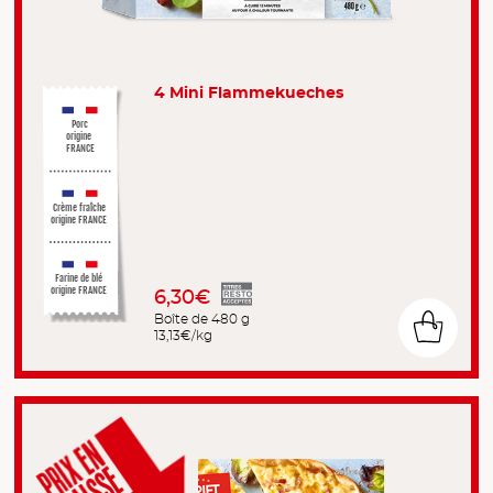
4 Mini Flammekueches
Porc
origine
FRANCE
Crème fraîche
origine FRANCE
Farine de blé
origine FRANCE
6,30€
Boîte de 480 g
13,13€/kg