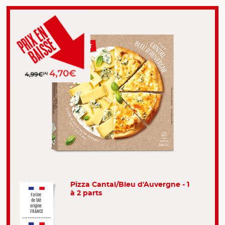
Pizza Cantal/Bleu d'Auvergne - 1
à 2 parts
Farine
de blé
origine
FRANCE