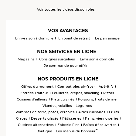
Voir toutes les vidéos disponibles
VOS AVANTAGES
En livraison à domicile
En point de retrait
Le parrainage
NOS SERVICES EN LIGNE
Magasins
Consignes surgelées
Livraison à domicile
Je commande pour offrir
NOS PRODUITS EN LIGNE
Offres du moment
Compatibles air-fryer
Apéritifs
Entrées Traiteur
Feuilletés, crêpes, snacking
Pizzas
Cuisines d'ailleurs
Plats cuisinés
Poissons, fruits de mer
Viandes, volailles
Légumes
Pommes de terre, pâtes, céréales
Aides culinaires
Fruits
Glaces
Desserts glacés
Pâtisseries
Pains, viennoiseries
Cuisines alternatives
Epicerie Fine
Boîtes découvertes
™
Boutique
Les menus du bonheur