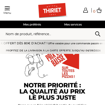
0
Menu
Total de mes achats
0,00€
Voir mon panier
Voir mon panier
Voir mon panier
Voir mon panier
Hors frais éventuels liés au service choisi
Mes préférés
Mes services
T DÈS 80€ D’ACHAT !
Offre valable pour une commande passée en livraison à domi
PROFITEZ DE LA LIVRAISON À LA CARTE OFFERTE JUSQU’AU 06/09/2026