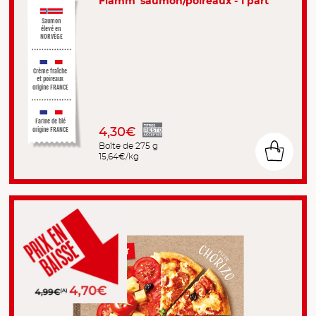
Flamm' saumon/poireaux - 1 part
Saumon
élevé en
NORVÈGE
Crème fraîche
et poireaux
origine FRANCE
Farine de blé
4,30€
origine FRANCE
Boîte de 275 g
15,64€/kg