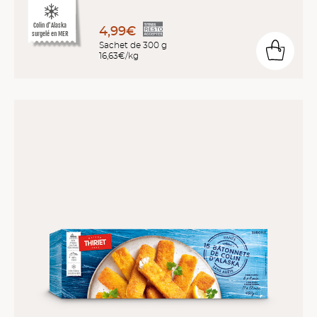
Colin d’Alaska
4,99€
surgelé en MER
Sachet de 300 g
16,63€/kg