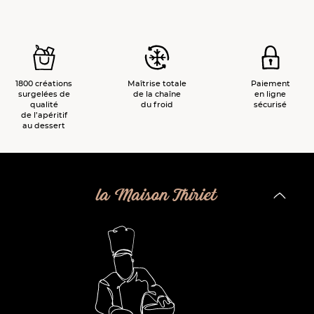
1800 créations
Maîtrise totale
Paiement
surgelées de
de la chaîne
en ligne
qualité
du froid
sécurisé
de l’apéritif
au dessert
la Maison Thiriet