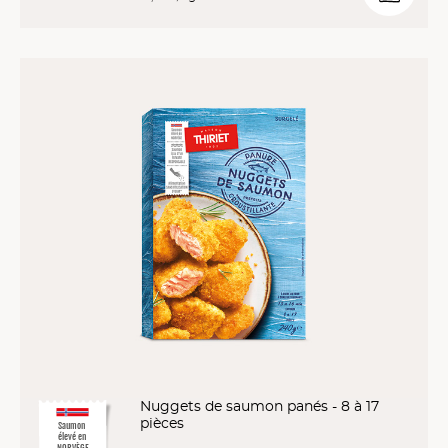
Nuggets de saumon panés - 8 à 17
pièces
Saumon
élevé en
NORVÈGE