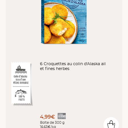
6 Croquettes au colin d'Alaska ail
et fines herbes
Colin d’Alaska
issu d’une
PÊCHE DURABLE
10
0
%
FILETS
4,99€
Boîte de 300 g
16,63€/kg