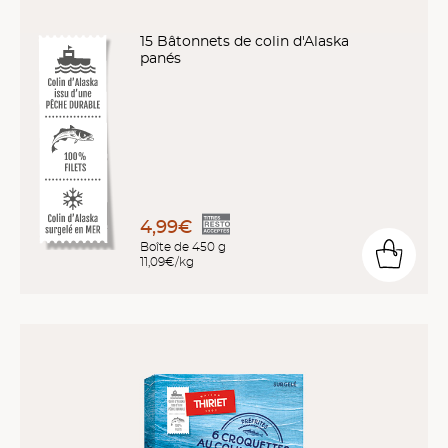
15 Bâtonnets de colin d'Alaska
panés
4,99€
Boîte de 450 g
11,09€/kg