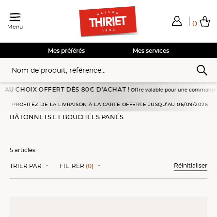
0
Menu
Total de mes achats
0,00€
Voir mon panier
Voir mon panier
Voir mon panier
Voir mon panier
Hors frais éventuels liés au service choisi
Mes préférés
Mes services
CHOIX OFFERT DÈS 80€ D’ACHAT !
Offre valable pour une commande passée en 
issons, fruits de mer
Poissons panés
Bâtonnets et bouchées panés
PROFITEZ DE LA LIVRAISON À LA CARTE OFFERTE JUSQU’AU 06/09/2026
BÂTONNETS ET BOUCHÉES PANÉS
5 articles
Réinitialiser
TRIER PAR
FILTRER
(0)