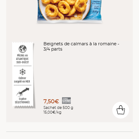
Beignets de calmars à la romaine -
3/4 parts
Pêchés en
ATLANTIQUE
SUD-OUEST
Calmar
surgelé en MER
Espèce
7,50€
SÉLECTIONNÉE
Sachet de 500 g
15,00€/kg