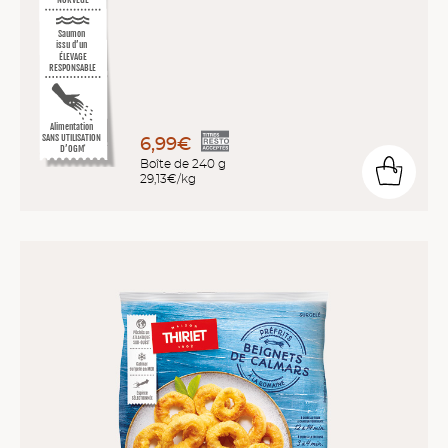
Saumon
issu d’un
ÉLEVAGE
RESPONSABLE
Alimentation
SANS UTILISATION
6,99€
D’OGM
*
Boîte de 240 g
29,13€/kg