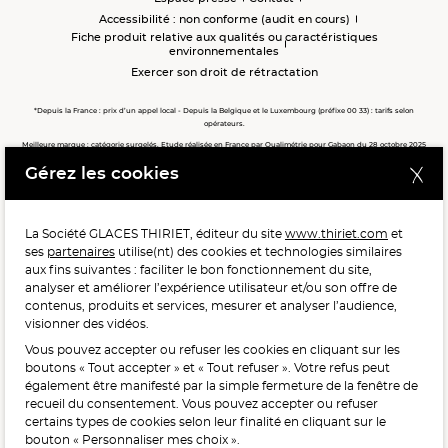
Accessibilité : non conforme (audit en cours)
Fiche produit relative aux qualités ou caractéristiques
environnementales
Exercer son droit de rétractation
*Depuis la France : prix d’un appel local - Depuis la Belgique et le Luxembourg (préfixe 00 33) : tarifs selon
opérateurs.
Meilleure marque : catégorie surgelés. Etude réalisée en France par Qualimétrie pour Gabaon du 28 octobre 2025
au 02 février 2026 auprès de 122 503 consommateurs.
Gérez les cookies
Meilleure chaîne de magasins, Meilleur e-commerçant, Meilleure relation clients : catégorie surgelés. Étude
réalisée en France par Qualimétrie pour Gabaon du 27 Mars au 07 Juillet 2025 sur 1 246 417 votes.
La Société GLACES THIRIET, éditeur du site
www.thiriet.com
et
ses
partenaires
utilise(nt) des cookies et technologies similaires
POUR VOTRE SANTÉ, MANGEZ AU MOINS CINQ FRUITS ET
aux fins suivantes : faciliter le bon fonctionnement du site,
LÉGUMES PAR JOUR.
WWW.MANGERBOUGER.FR
analyser et améliorer l’expérience utilisateur et/ou son offre de
contenus, produits et services, mesurer et analyser l’audience,
visionner des vidéos.
Vous pouvez accepter ou refuser les cookies en cliquant sur les
L'abus d'alcool est dangereux pour la santé, à consommer
boutons « Tout accepter » et « Tout refuser ». Votre refus peut
avec modération.
également être manifesté par la simple fermeture de la fenêtre de
recueil du consentement. Vous pouvez accepter ou refuser
certains types de cookies selon leur finalité en cliquant sur le
bouton « Personnaliser mes choix ».