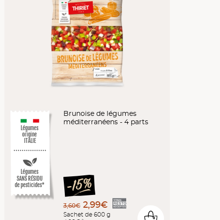
Brunoise de légumes
méditerranéens - 4 parts
Légumes
origine
ITALIE
Légumes
SANS RÉSIDU
de pesticides*
2,99€
3,60€
Sachet de 600 g
0