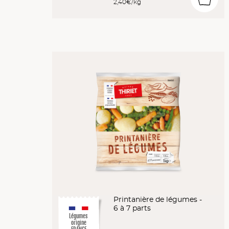
2,40€/kg
Printanière de légumes -
6 à 7 parts
Légumes
origine