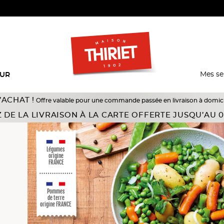
Mes se
EUR
fre valable pour une commande passée en livraison à domicile du 18/07 au 10
gumes
 DE LA LIVRAISON À LA CARTE OFFERTE JUSQU’AU 0
Légumes
origine
FRANCE
Pommes
de terre
origine FRANCE
és