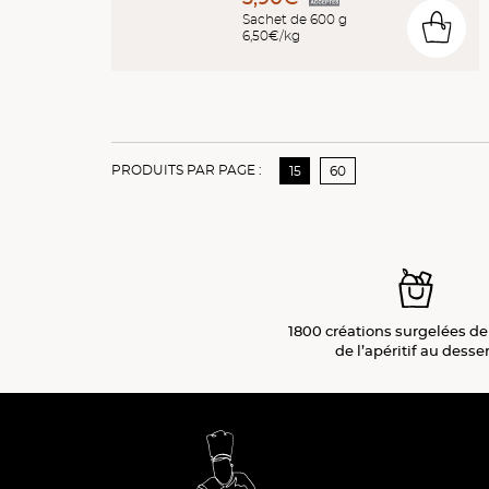
Sachet de 600 g
0
6,50€/kg
PRODUITS PAR PAGE :
15
60
1800 créations surgelées de
de l’apéritif
au desser