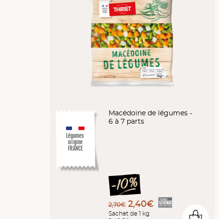
Macédoine de légumes -
6 à 7 parts
Légumes
origine
FRANCE
2,40€
2,70€
Sachet de 1 kg
0