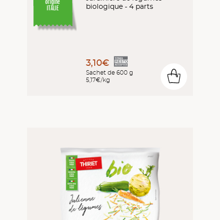
origine
biologique - 4 parts
ITALIE
3,10€
Sachet de 600 g
0
5,17€/kg