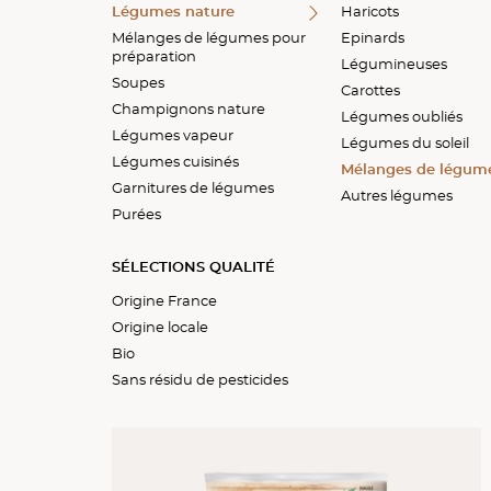
Légumes nature
Légumes pour potage
Mélanges de champign
Poêlées assaisonnées
Accompagnements
Purées cuisinées
Haricots
individuels
Mélanges de légumes pour
Ecrasés
Epinards
préparation
Galettes
Légumineuses
Soupes
Végétal
Carottes
Champignons nature
Légumes oubliés
Légumes vapeur
Légumes du soleil
Légumes cuisinés
Mélanges de légum
Garnitures de légumes
Autres légumes
Purées
SÉLECTIONS QUALITÉ
Origine France
Origine locale
Bio
Sans résidu de pesticides