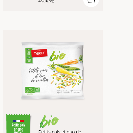
4,98€/kg
Petits pois
origine
Petits pois et duo de