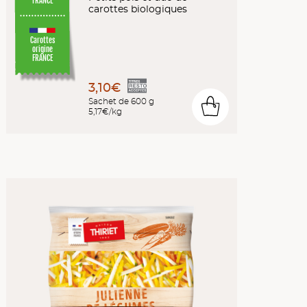
FRANCE
carottes biologiques
Carottes
origine
FRANCE
3,10€
Sachet de 600 g
0
5,17€/kg