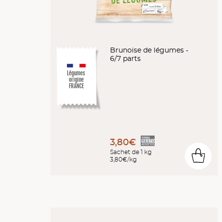
Brunoise de légumes -
6/7 parts
Légumes
origine
FRANCE
3,80€
Sachet de 1 kg
0
3,80€/kg