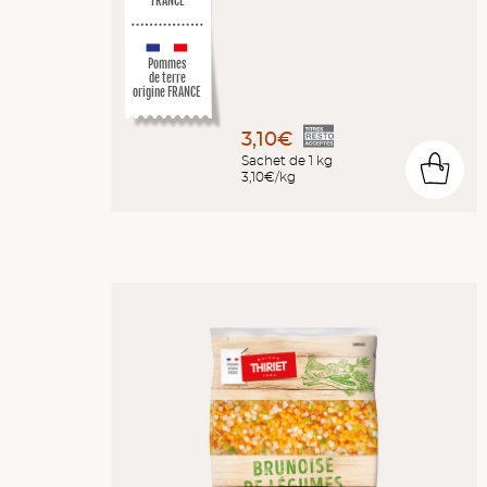
FRANCE
Pommes
de terre
origine FRANCE
3,10€
Sachet de 1 kg
0
3,10€/kg