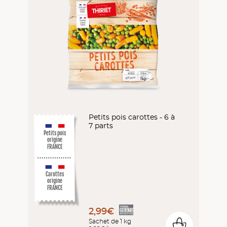
Petits pois carottes - 6 à
7 parts
Petits pois
origine
FRANCE
Carottes
origine
FRANCE
2,99€
Sachet de 1 kg
0