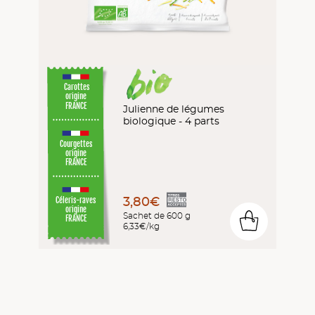
Carottes
origine
FRANCE
Julienne de légumes
biologique - 4 parts
Courgettes
origine
FRANCE
3,80€
Céleris-raves
origine
Sachet de 600 g
0
FRANCE
6,33€/kg