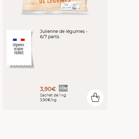
Julienne de légumes -
6/7 parts
Légumes
origine
FRANCE
3,90€
Sachet de 1 kg
0
3,90€/kg