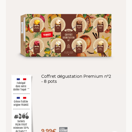
Coffret dégustation Premium n°2
- 8 pots
Fabriqué
dans notre
Atelier Toqué
™*
Crème fraîche
origine FRANCE
Sorbets
PLEIN FRUIT
minimum 50%
9,99€
de fruits**