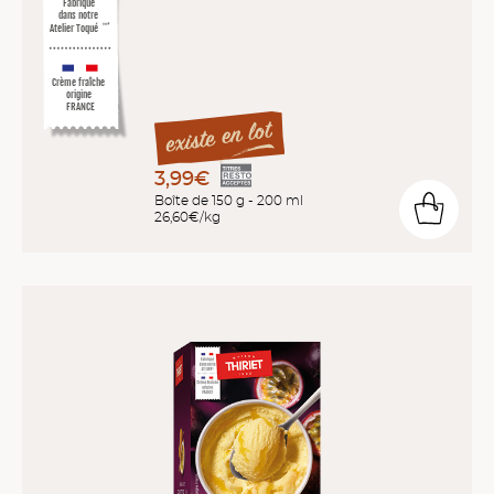
Fabriqué
dans notre
Atelier Toqué
™*
Crème fraîche
origine
FRANCE
3,99€
Boîte de 150 g - 200 ml
26,60€/kg