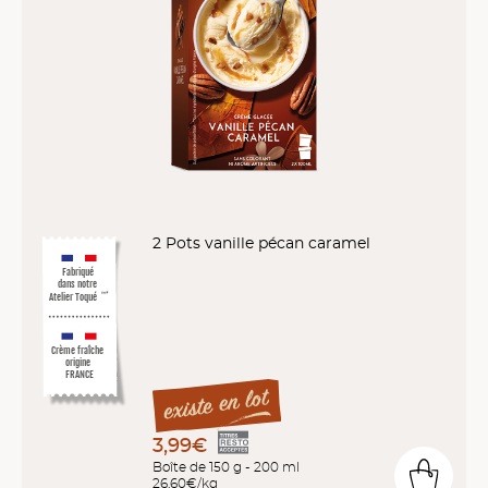
2 Pots vanille pécan caramel
Fabriqué
dans notre
Atelier Toqué
™*
Crème fraîche
origine
FRANCE
3,99€
Boîte de 150 g - 200 ml
26,60€/kg