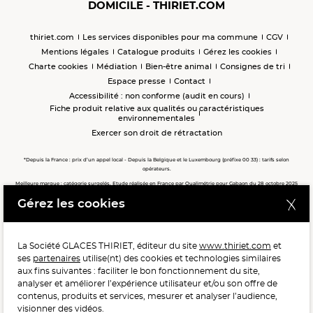
DOMICILE - THIRIET.COM
thiriet.com
Les services disponibles pour ma commune
CGV
Mentions légales
Catalogue produits
Gérez les cookies
Charte cookies
Médiation
Bien-être animal
Consignes de tri
Espace presse
Contact
Accessibilité : non conforme (audit en cours)
Fiche produit relative aux qualités ou caractéristiques
environnementales
Exercer son droit de rétractation
*Depuis la France : prix d’un appel local - Depuis la Belgique et le Luxembourg (préfixe 00 33) : tarifs selon
opérateurs.
Meilleure marque : catégorie surgelés. Etude réalisée en France par Qualimétrie pour Gabaon du 28 octobre 2025
au 02 février 2026 auprès de 122 503 consommateurs.
Gérez les cookies
Meilleure chaîne de magasins, Meilleur e-commerçant, Meilleure relation clients : catégorie surgelés. Étude
réalisée en France par Qualimétrie pour Gabaon du 27 Mars au 07 Juillet 2025 sur 1 246 417 votes.
La Société GLACES THIRIET, éditeur du site
www.thiriet.com
et
ses
partenaires
utilise(nt) des cookies et technologies similaires
POUR VOTRE SANTÉ, MANGEZ AU MOINS CINQ FRUITS ET
aux fins suivantes : faciliter le bon fonctionnement du site,
LÉGUMES PAR JOUR.
WWW.MANGERBOUGER.FR
analyser et améliorer l’expérience utilisateur et/ou son offre de
contenus, produits et services, mesurer et analyser l’audience,
visionner des vidéos.