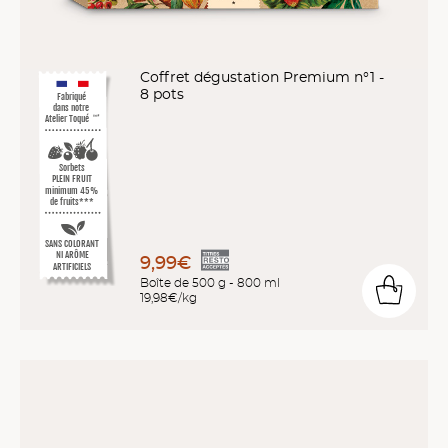
Coffret dégustation Premium n°1 -
8 pots
Fabriqué
dans notre
Atelier Toqué
™*
Sorbets
PLEIN FRUIT
minimum 45%
de fruits***
SANS COLORANT
NI ARÔME
9,99€
ARTIFICIELS
Boîte de 500 g - 800 ml
19,98€/kg