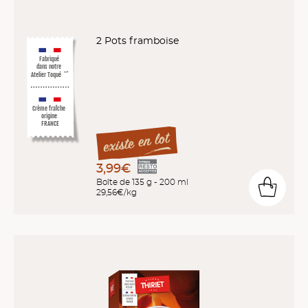
2 Pots framboise
Fabriqué
dans notre
Atelier Toqué
™*
Crème fraîche
origine
FRANCE
3,99€
Boîte de 135 g - 200 ml
29,56€/kg