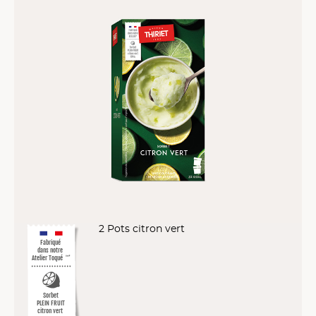
2 Pots citron vert
Fabriqué
dans notre
Atelier Toqué
™*
Sorbet
PLEIN FRUIT
citron vert