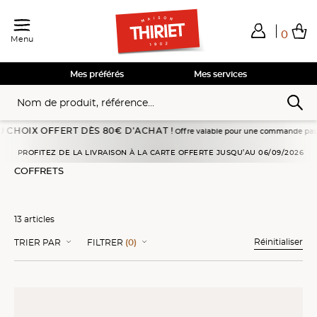
0
Menu
Total de mes achats
0,00€
Voir mon panier
Voir mon panier
Voir mon panier
Voir mon panier
Hors frais éventuels liés au service choisi
Mes préférés
Mes services
OFFERT DÈS 80€ D’ACHAT !
Offre valable pour une commande passée en livraison
Accueil
Glaces
Crèmes glacées et sorbets
Coffrets
PROFITEZ DE LA LIVRAISON À LA CARTE OFFERTE JUSQU’AU 06/09/2026
COFFRETS
13 articles
Réinitialiser
TRIER PAR
FILTRER
(0)