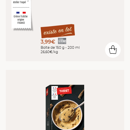
Atelier Toqué
™*
Crème fraîche
origine
FRANCE
3,99€
Boîte de 150 g - 200 ml
26,60€/kg