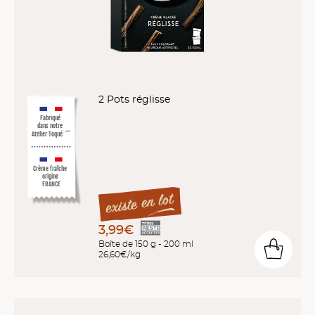
2 Pots réglisse
Fabriqué
dans notre
Atelier Toqué
™*
Crème fraîche
origine
FRANCE
3,99€
Boîte de 150 g - 200 ml
26,60€/kg