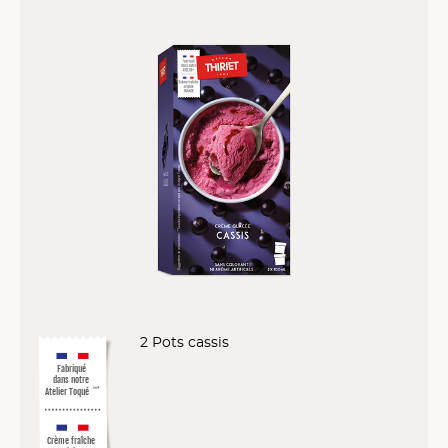
2 Pots cassis
Fabriqué
dans notre
Atelier Toqué
™*
Crème fraîche