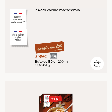
2 Pots vanille macadamia
Fabriqué
dans notre
Atelier Toqué
™*
Crème fraîche
origine
FRANCE
3,99€
Boîte de 150 g - 200 ml
26,60€/kg