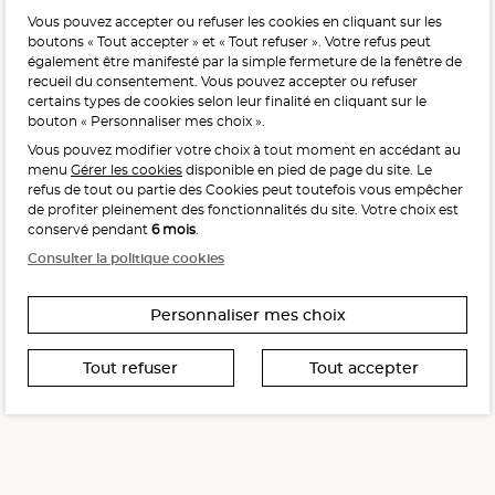
Vous pouvez accepter ou refuser les cookies en cliquant sur les
L'abus d'alcool est dangereux pour la santé, à consommer
boutons « Tout accepter » et « Tout refuser ». Votre refus peut
avec modération.
également être manifesté par la simple fermeture de la fenêtre de
recueil du consentement. Vous pouvez accepter ou refuser
certains types de cookies selon leur finalité en cliquant sur le
bouton « Personnaliser mes choix ».
Vous pouvez modifier votre choix à tout moment en accédant au
menu
Gérer les cookies
disponible en pied de page du site. Le
refus de tout ou partie des Cookies peut toutefois vous empêcher
Interdiction de vente de boissons alcooliques
de profiter pleinement des fonctionnalités du site. Votre choix est
aux mineurs de moins de 18 ans
conservé pendant
6 mois
.
La preuve de majorité de l’acheteur est exigée au moment
Consulter la politique cookies
de la vente en ligne.
CODE DE LA SANTÉ PUBLIQUE, ART. L. 3342-1 ET L. 3353-3
Personnaliser mes choix
Tout refuser
Tout accepter