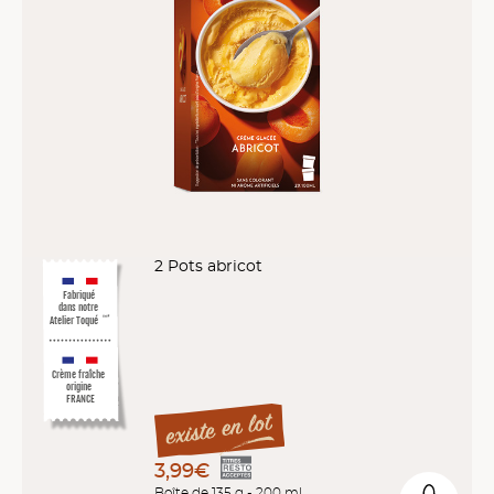
2 Pots abricot
Fabriqué
dans notre
Atelier Toqué
™*
Crème fraîche
origine
FRANCE
3,99€
Boîte de 135 g - 200 ml