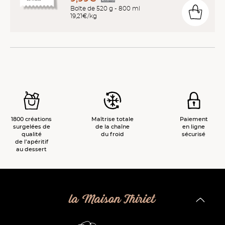
Boîte de 520 g - 800 ml
19,21€/kg
1800 créations
Maîtrise totale
Paiement
surgelées de
de la chaîne
en ligne
qualité
du froid
sécurisé
de l’apéritif
au dessert
la Maison Thiriet