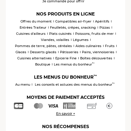
Je commande pour offrir
NOS PRODUITS EN LIGNE
Offres du moment
Compatibles air-fryer
Apéritifs
Entrées Traiteur
Feuilletés, crêpes, snacking
Pizzas
Cuisines d'ailleurs
Plats cuisinés
Poissons, fruits de mer
Viandes, volailles
Légumes
Pommes de terre, pâtes, céréales
Aides culinaires
Fruits
Glaces
Desserts glacés
Pâtisseries
Pains, viennoiseries
Cuisines alternatives
Epicerie Fine
Boîtes découvertes
™
Boutique
Les menus du bonheur
™
LES MENUS DU BONHEUR
™
Au menu
Les conseils et astuces des menus du bonheur
MOYENS DE PAIEMENT ACCEPTÉS
En savoir +
NOS RÉCOMPENSES