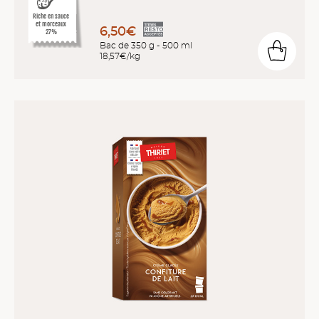
Riche en sauce
et morceaux
6,50€
27%
Bac de 350 g - 500 ml
18,57€/kg