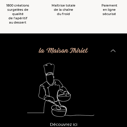
1800 créations
Maîtrise totale
Paiement
surgelées de
de la chaîne
en ligne
qualité
du froid
sécurisé
de l’apéritif
au dessert
la Maison Thiriet
Découvrez ici