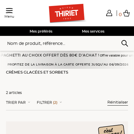
0
Menu
Total de mes achats
0,00€
Voir mon panier
Voir mon panier
Voir mon panier
Voir mon panier
Hors frais éventuels liés au service choisi
Mes préférés
Mes services
GHETTI AU CHOIX OFFERT DÈS 80€ D’ACHAT !
Offre valable pour une comm
Accueil
Glaces
Crèmes glacées et sorbets
PROFITEZ DE LA LIVRAISON À LA CARTE OFFERTE JUSQU’AU 06/09/2026
CRÈMES GLACÉES ET SORBETS
2 articles
Réinitialiser
TRIER PAR
FILTRER
(2)