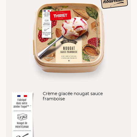
Crème glacée nougat sauce
framboise
Fabriqué
dans notre
Atelier Toqué™
*
Nougat de
MONTÉLIMAR