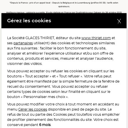
*Depuis la France : prix d’un appel local - Depuis la Belgique et le Luxembourg (préfixe 00 33) : tarifs selon
opérateurs.
Meilleure marque : catégorie surgelés. Etude réalisée en France par Qualimétrie pour Gabaon du 28 octobre 2025
au 02 février 2026 auprès de 122 503 consommateurs.
Gérez les cookies
Meilleure chaîne de magasins, Meilleur e-commerçant, Meilleure relation clients : catégorie surgelés. Étude
réalisée en France par Qualimétrie pour Gabaon du 27 Mars au 07 Juillet 2025 sur 1 246 417 votes.
La Société GLACES THIRIET, éditeur du site
www.thiriet.com
et
ses
partenaires
utilise(nt) des cookies et technologies similaires
POUR VOTRE SANTÉ, MANGEZ AU MOINS CINQ FRUITS ET
aux fins suivantes : faciliter le bon fonctionnement du site,
LÉGUMES PAR JOUR.
WWW.MANGERBOUGER.FR
analyser et améliorer l’expérience utilisateur et/ou son offre de
contenus, produits et services, mesurer et analyser l’audience,
visionner des vidéos.
Vous pouvez accepter ou refuser les cookies en cliquant sur les
L'abus d'alcool est dangereux pour la santé, à consommer
boutons « Tout accepter » et « Tout refuser ». Votre refus peut
avec modération.
également être manifesté par la simple fermeture de la fenêtre de
recueil du consentement. Vous pouvez accepter ou refuser
certains types de cookies selon leur finalité en cliquant sur le
bouton « Personnaliser mes choix ».
Vous pouvez modifier votre choix à tout moment en accédant au
menu
Gérer les cookies
disponible en pied de page du site. Le
refus de tout ou partie des Cookies peut toutefois vous empêcher
Interdiction de vente de boissons alcooliques
de profiter pleinement des fonctionnalités du site. Votre choix est
aux mineurs de moins de 18 ans
conservé pendant
6 mois
.
La preuve de majorité de l’acheteur est exigée au moment