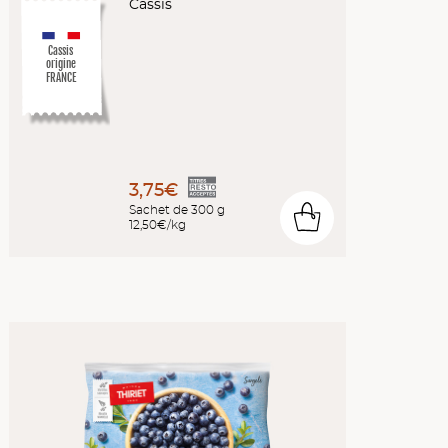
Cassis
Cassis
origine
FRANCE
3,75€
Sachet de 300 g
0
12,50€/kg