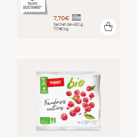
Variété
SÉLECTIONNÉE*
7,70€
Sachet de 450 g
0
17,11€/kg