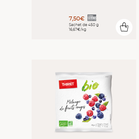
7,50€
Sachet de 450 g
0
16,67€/kg