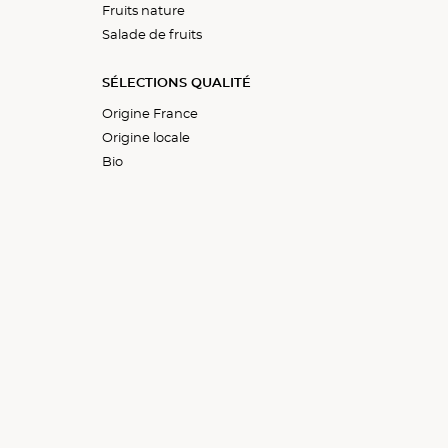
Fruits nature
Fruits rouges
À partager
Salade de fruits
Fruits exotiques
SÉLECTIONS QUALITÉ
Origine France
Origine locale
Bio