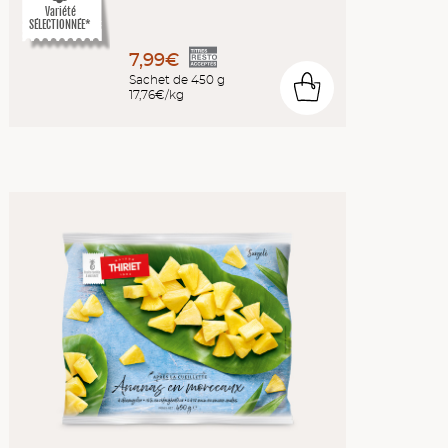
Variété
SÉLECTIONNÉE*
7,99€
Sachet de 450 g
0
17,76€/kg