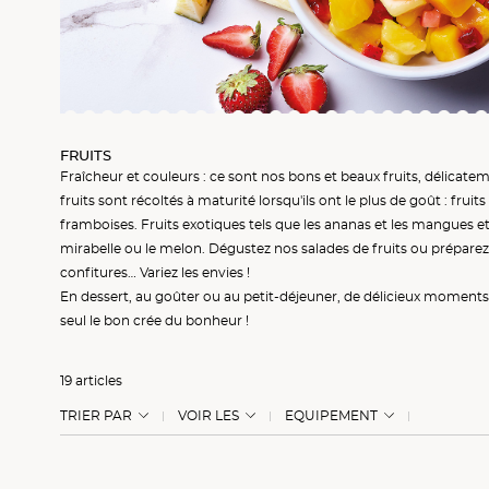
FRUITS
Fraîcheur et couleurs : ce sont nos bons et
beaux fruits
, délicate
fruits sont récoltés à maturité lorsqu'ils ont le plus de goût :
fruit
framboises
.
Fruits exotiques
tels que les
ananas
et les
mangues
e
mirabelle
ou le
melon
. Dégustez nos
salades de fruits
ou prépare
confitures
… Variez les envies !
En dessert, au goûter ou au petit-déjeuner, de délicieux moments s
seul le bon crée du bonheur !
19 articles
TRIER PAR
VOIR LES
EQUIPEMENT