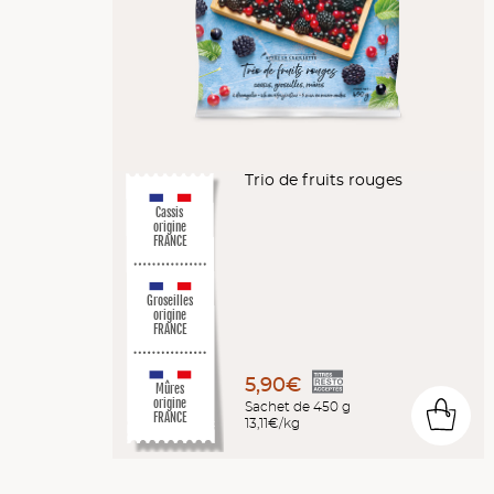
Trio de fruits rouges
Cassis
origine
FRANCE
Groseilles
origine
FRANCE
5,90€
Mûres
origine
Sachet de 450 g
0
FRANCE
13,11€/kg