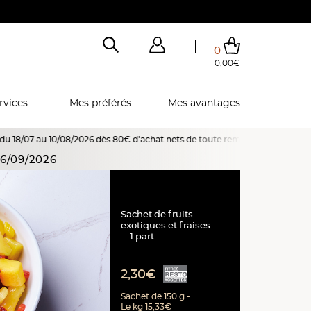
0
0,00€
Total de mes achats
0,00€
Voir mon panier
Voir mon panier
Voir mon panier
Voir mon panier
Hors frais éventuels liés au service choisi
rvices
Mes préférés
Mes avantages
/2026 dès 80€ d'achat nets de toute remise, promotion ou offre spéciale en
6/09/2026
Sachet de fruits
exotiques et fraises
1 part
2,30€
Sachet de 150 g -
Le kg 15,33€