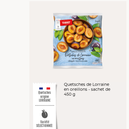
Quetsches de Lorraine
en oreillons - sachet de
Quetsches
450 g
origine
LORRAINE
Variété
SÉLECTIONNÉE