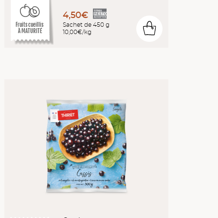
4,50€
Sachet de 450 g
Fruits cueillis
0
À MATURITÉ
10,00€/kg