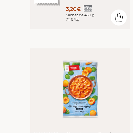
3,20€
Sachet de 450 g
0
7,11€/kg