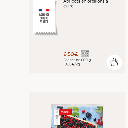
Abricots en oreillons à
cuire
Abricots
origine
FRANCE
6,50€
Sachet de 600 g
0
10,83€/kg