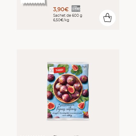
3,90€
Sachet de 600 g
0
6,50€/kg