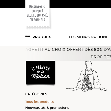
PRODUITS
LES MENUS DU BONH
 SPAGHETTI AU CHOIX OFFERT DÈS 80€ D’ACHAT !
Offre
Voici ce que l'on
Accueil
Fruits
PROFITEZ
a trouvé pour vous
en cuisine !
CATÉGORIES
Tous les produits
Tous les produits
Tous les produits
Nouveautés & promotions
Fruits du verger
Individuelles