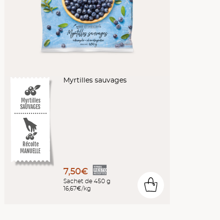
Myrtilles sauvages
Myrtilles
SAUVAGES
Récolte
MANUELLE
7,50€
Sachet de 450 g
0
16,67€/kg