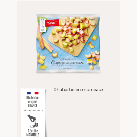
Rhubarbe en morceaux
Rhubarbe
origine
FRANCE
Récolte
MANUELLE