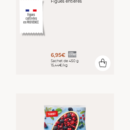
Figues entières
Figues
cultivées
en PROVENCE
6,95€
Sachet de 450 g
0
15,44€/kg