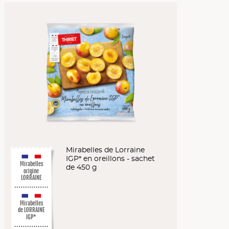
Mirabelles de Lorraine
IGP* en oreillons - sachet
Mirabelles
de 450 g
origine
LORRAINE
Mirabelles
de LORRAINE
IGP*