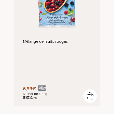
Mélange de fruits rouges
6,99€
Sachet de 450 g
0
15,53€/kg