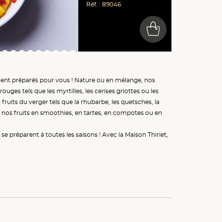
Réf. : 89046
0
ment préparés pour vous !
Nature
ou en
mélange
, nos
s rouges
tels que les
myrtilles
, les
cerises griottes
ou les
t
fruits du verger
tels que la
rhubarbe
, les
quetsches
, la
z nos
fruits
en smoothies, en
tartes
, en
compotes
ou en
e préparent à toutes les saisons ! Avec la Maison Thiriet,