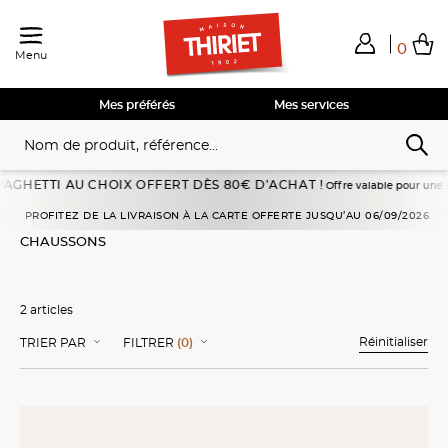
0
Menu
Total de mes achats
0,00€
Voir mon panier
Voir mon panier
Voir mon panier
Voir mon panier
Hors frais éventuels liés au service choisi
Mes préférés
Mes services
HETTI AU CHOIX OFFERT DÈS 80€ D’ACHAT !
Offre valable pour une comman
euilletés, crêpes, snacking
Crêpes, galettes et chaussons
Chaussons
PROFITEZ DE LA LIVRAISON À LA CARTE OFFERTE JUSQU’AU 06/09/2026
CHAUSSONS
2 articles
Réinitialiser
TRIER PAR
FILTRER
(0)