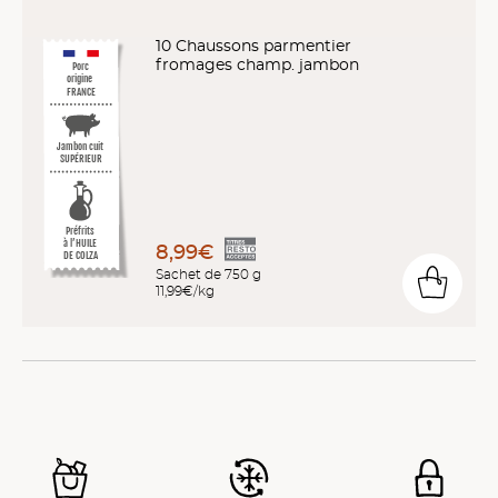
10 Chaussons parmentier
fromages champ. jambon
Porc
origine
FRANCE
Jambon cuit
SUPÉRIEUR
Préfrits
à l’HUILE
8,99€
DE COLZA
Sachet de 750 g
11,99€/kg