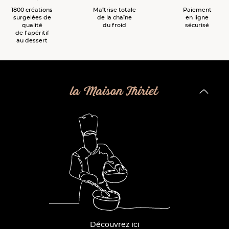
1800 créations
Maîtrise totale
Paiement
surgelées de
de la chaîne
en ligne
qualité
du froid
sécurisé
de l’apéritif
au dessert
la Maison Thiriet
Découvrez ici