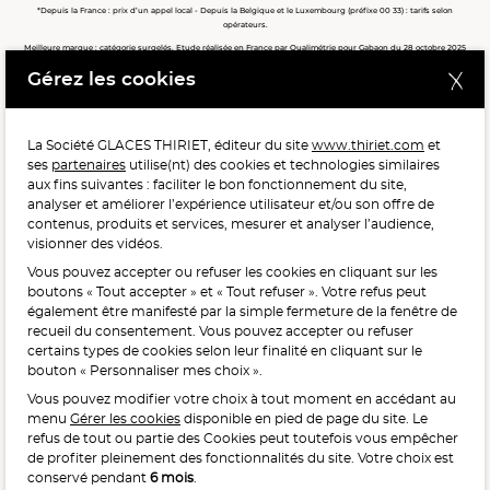
*Depuis la France : prix d’un appel local - Depuis la Belgique et le Luxembourg (préfixe 00 33) : tarifs selon
opérateurs.
Meilleure marque : catégorie surgelés. Etude réalisée en France par Qualimétrie pour Gabaon du 28 octobre 2025
au 02 février 2026 auprès de 122 503 consommateurs.
Gérez les cookies
Meilleure chaîne de magasins, Meilleur e-commerçant, Meilleure relation clients : catégorie surgelés. Étude
réalisée en France par Qualimétrie pour Gabaon du 27 Mars au 07 Juillet 2025 sur 1 246 417 votes.
La Société GLACES THIRIET, éditeur du site
www.thiriet.com
et
ses
partenaires
utilise(nt) des cookies et technologies similaires
POUR VOTRE SANTÉ, MANGEZ AU MOINS CINQ FRUITS ET
aux fins suivantes : faciliter le bon fonctionnement du site,
LÉGUMES PAR JOUR.
WWW.MANGERBOUGER.FR
analyser et améliorer l’expérience utilisateur et/ou son offre de
contenus, produits et services, mesurer et analyser l’audience,
visionner des vidéos.
Vous pouvez accepter ou refuser les cookies en cliquant sur les
L'abus d'alcool est dangereux pour la santé, à consommer
boutons « Tout accepter » et « Tout refuser ». Votre refus peut
avec modération.
également être manifesté par la simple fermeture de la fenêtre de
recueil du consentement. Vous pouvez accepter ou refuser
certains types de cookies selon leur finalité en cliquant sur le
bouton « Personnaliser mes choix ».
Vous pouvez modifier votre choix à tout moment en accédant au
menu
Gérer les cookies
disponible en pied de page du site. Le
refus de tout ou partie des Cookies peut toutefois vous empêcher
Interdiction de vente de boissons alcooliques
de profiter pleinement des fonctionnalités du site. Votre choix est
aux mineurs de moins de 18 ans
conservé pendant
6 mois
.
La preuve de majorité de l’acheteur est exigée au moment