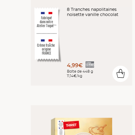
8 Tranches napolitaines
noisette vanille chocolat
Fabriqué
dans notre
Atelier Toqué
™*
Crème fraîche
origine
FRANCE
4,99€
Boîte de 448 g
0
11,14€/kg