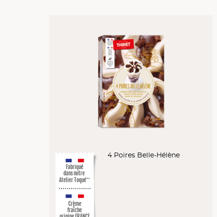
4 Poires Belle-Hélène
Fabriqué
dans notre
Atelier Toqué
™*
Crème
fraîche
origine FRANCE