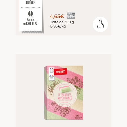
FRANCE
4,65€
Sauce
Boîte de 300 g
0
au CAFÉ 15%
15,50€/kg