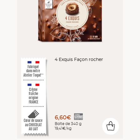
4 Exquis Façon rocher
Fabriqué
dans notre
Atelier Toqué
™*
Crème
fraîche
origine
FRANCE
6,60€
Cœur de sauce
Boîte de 340 g
au CHOCOLAT
0
19,41€/kg
AU LAIT