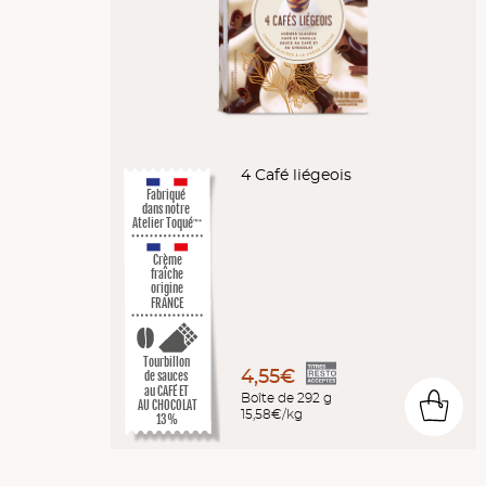
4 Café liégeois
Fabriqué
dans notre
Atelier Toqué
™*
Crème
fraîche
origine
FRANCE
Tourbillon
4,55€
de sauces
au CAFÉ ET
Boîte de 292 g
0
AU CHOCOLAT
15,58€/kg
13%