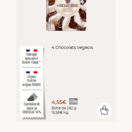
4 Chocolats liegeois
Fabriqué
dans notre
Atelier Toqué
™*
Crème
fraîche
origine FRANCE
4,55€
Tourbillon de
Boîte de 292 g
sauce au
0
CHOCOLAT 14%
15,58€/kg