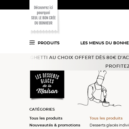
PRODUITS
LES MENUS DU BONH
SPAGHETTI AU CHOIX OFFERT DÈS 80€ D’ACHAT !
Offre 
Voici ce que l'on
Accueil
Desserts glacés
Essentiels
PROFITEZ
a trouvé pour vous
en cuisine !
CATÉGORIES
Tous les produits
Tous les produits
Tous les produits
Tous les produits
Tous les produits
Tous les produits
Tous les produits
Tous les produits
Nouveautés & promotions
Liégeois
Passionata™
Rochers glacés
Desserts glacés individu
Desserts glacés individu
Desserts glacés indiv