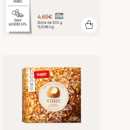
FRANCE
4,65€
Sauce
Boîte de 300 g
0
au CASSIS 14%
15,50€/kg