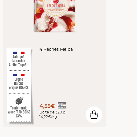
4 Pêches Melba
Fabriqué
dans notre
Atelier Toqué
™*
Crème
fraîche
origine FRANCE
4,55€
Tourbillon de
Boîte de 320 g
sauce FRAMBOISE
0
13%
14,22€/kg