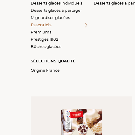
Desserts glacés individuels
Parfaits
Delissimo™
Twelve o'clock™
Desserts glacés à parta
Desserts glacés à parta
Desserts glacés à pa
Desserts glacés à partager
Exquis
Vacherins
Sticks & sauces
Mignardises glacées
Mignardises glacées
Fruits givrés
Tartes glacées
Essentiels
Spécialités
Spécialités
Premiums
Tartelettes glacées
Spécial fêtes
Prestiges 1902
Bûches glacées
SÉLECTIONS QUALITÉ
Origine France