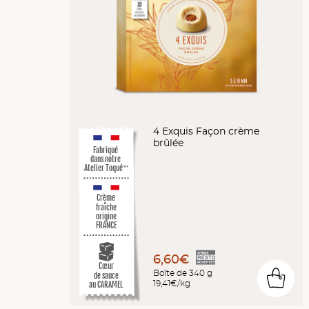
4 Exquis Façon crème
brûlée
Fabriqué
dans notre
Atelier Toqué
™*
Crème
fraîche
origine
FRANCE
6,60€
Cœur
Boîte de 340 g
de sauce
0
19,41€/kg
au CARAMEL