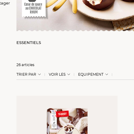
ger
ger
rtager
Cœur de sauce
au CHOCOLAT
RHUM
ESSENTIELS
26 articles
TRIER PAR
VOIR LES
EQUIPEMENT