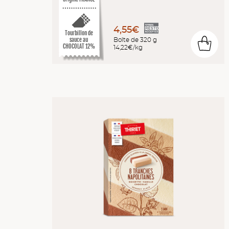
4,55€
Tourbillon de
Boîte de 320 g
sauce au
0
CHOCOLAT 12%
14,22€/kg