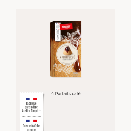
4 Parfaits café
Fabriqué
dans notre
Atelier Toqué
™*
Crème fraîche
origine