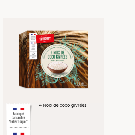
4 Noix de coco givrées
Fabriqué
dans notre
Atelier Toqué
™*