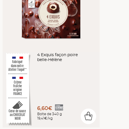
4 Exquis façon poire
belle-Hélène
Fabriqué
dans notre
Atelier Toqué
™*
Crème
fraîche
origine
FRANCE
6,60€
Cœur de sauce
Boîte de 340 g
au CHOCOLAT
0
19,41€/kg
NOIR