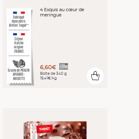
4 Exquis au cœur de
meringue
Fabriqué
dans notre
Atelier Toqué
™*
Crème
fraîche
origine
FRANCE
6,60€
Grains de PRALIN
Boîte de 340 g
AMANDE-
0
19,41€/kg
NOISETTE