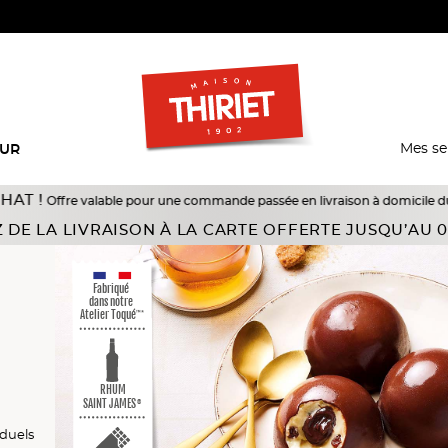
Mes se
EUR
valable pour une commande passée en livraison à domicile du 18/07 au 10/08/
 DE LA LIVRAISON À LA CARTE OFFERTE JUSQU’AU 0
Fabriqué
dans notre
Atelier Toqué
™*
RHUM
SAINT JAMES
®
els
els
iduels