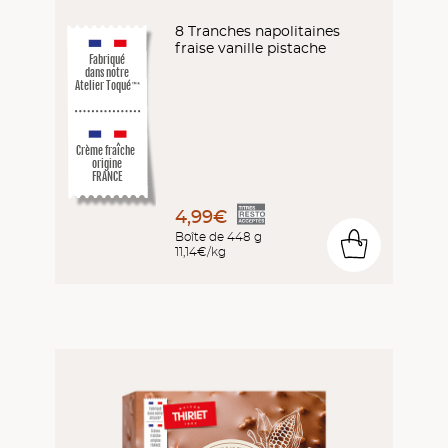
8 Tranches napolitaines
fraise vanille pistache
Fabriqué
dans notre
Atelier Toqué
™*
Crème fraîche
origine
FRANCE
4,99€
Boîte de 448 g
0
11,14€/kg