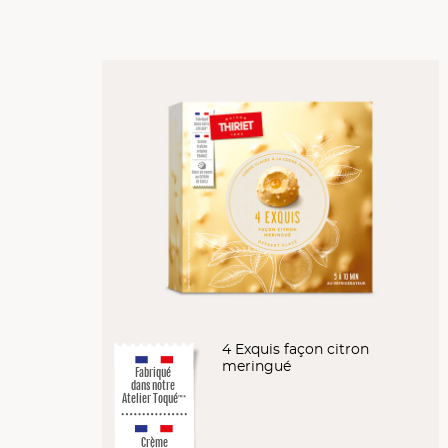
4 Exquis façon citron
meringué
Fabriqué
dans notre
Atelier Toqué
™*
Crème