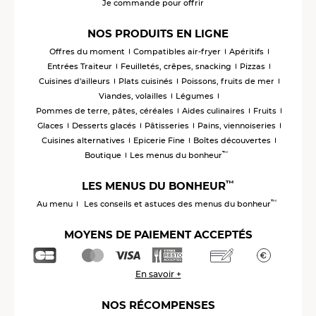
Je commande pour offrir
NOS PRODUITS EN LIGNE
Offres du moment
Compatibles air-fryer
Apéritifs
Entrées Traiteur
Feuilletés, crêpes, snacking
Pizzas
Cuisines d'ailleurs
Plats cuisinés
Poissons, fruits de mer
Viandes, volailles
Légumes
Pommes de terre, pâtes, céréales
Aides culinaires
Fruits
Glaces
Desserts glacés
Pâtisseries
Pains, viennoiseries
Cuisines alternatives
Epicerie Fine
Boîtes découvertes
™
Boutique
Les menus du bonheur
™
LES MENUS DU BONHEUR
™
Au menu
Les conseils et astuces des menus du bonheur
MOYENS DE PAIEMENT ACCEPTÉS
En savoir +
NOS RÉCOMPENSES