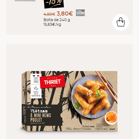
3,80€
4,50€
Boîte de 240 g
15,83€/kg