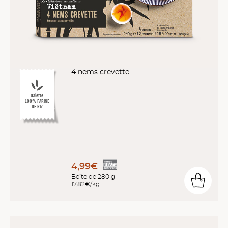
4 nems crevette
Galette
100% FARINE
DE RIZ
4,99€
Boîte de 280 g
17,82€/kg