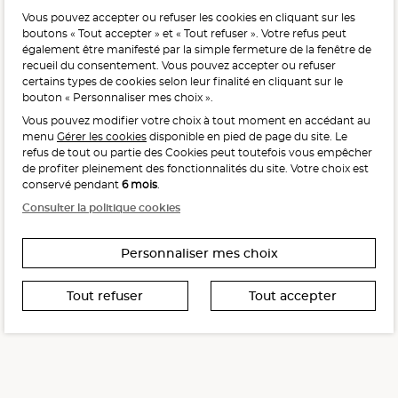
Vous pouvez accepter ou refuser les cookies en cliquant sur les
L'abus d'alcool est dangereux pour la santé, à consommer
boutons « Tout accepter » et « Tout refuser ». Votre refus peut
avec modération.
également être manifesté par la simple fermeture de la fenêtre de
recueil du consentement. Vous pouvez accepter ou refuser
certains types de cookies selon leur finalité en cliquant sur le
bouton « Personnaliser mes choix ».
Vous pouvez modifier votre choix à tout moment en accédant au
menu
Gérer les cookies
disponible en pied de page du site. Le
refus de tout ou partie des Cookies peut toutefois vous empêcher
Interdiction de vente de boissons alcooliques
de profiter pleinement des fonctionnalités du site. Votre choix est
aux mineurs de moins de 18 ans
conservé pendant
6 mois
.
La preuve de majorité de l’acheteur est exigée au moment
Consulter la politique cookies
de la vente en ligne.
CODE DE LA SANTÉ PUBLIQUE, ART. L. 3342-1 ET L. 3353-3
Personnaliser mes choix
Tout refuser
Tout accepter