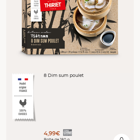
8 Dim sum poulet
Poulet
origine
FRANCE
10
0
%
CUISSES
4,99€
Boîte de 180 g