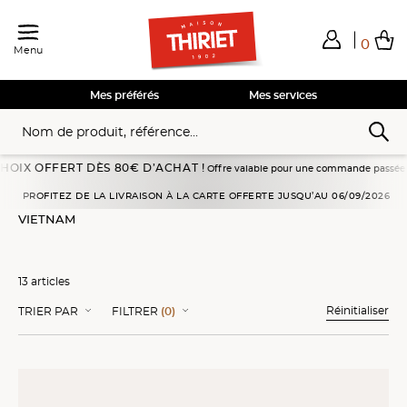
0
Menu
Total de mes achats
0,00€
Voir mon panier
Voir mon panier
Voir mon panier
Voir mon panier
Hors frais éventuels liés au service choisi
Mes préférés
Mes services
ERT DÈS 80€ D’ACHAT !
Offre valable pour une commande passée en livraison à do
Accueil
Cuisines d'ailleurs
Sélections Destination
Vietnam
PROFITEZ DE LA LIVRAISON À LA CARTE OFFERTE JUSQU’AU 06/09/2026
VIETNAM
13 articles
Réinitialiser
TRIER PAR
FILTRER
(0)