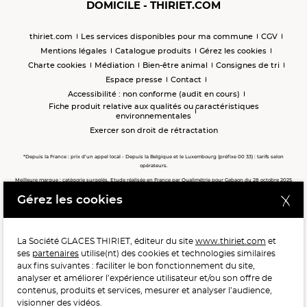
DOMICILE - THIRIET.COM
thiriet.com
Les services disponibles pour ma commune
CGV
Mentions légales
Catalogue produits
Gérez les cookies
Charte cookies
Médiation
Bien-être animal
Consignes de tri
Espace presse
Contact
Accessibilité : non conforme (audit en cours)
Fiche produit relative aux qualités ou caractéristiques
environnementales
Exercer son droit de rétractation
*Depuis la France : prix d’un appel local - Depuis la Belgique et le Luxembourg (préfixe 00 33) : tarifs selon
opérateurs.
Meilleure marque : catégorie surgelés. Etude réalisée en France par Qualimétrie pour Gabaon du 28 octobre 2025
au 02 février 2026 auprès de 122 503 consommateurs.
Gérez les cookies
Meilleure chaîne de magasins, Meilleur e-commerçant, Meilleure relation clients : catégorie surgelés. Étude
réalisée en France par Qualimétrie pour Gabaon du 27 Mars au 07 Juillet 2025 sur 1 246 417 votes.
La Société GLACES THIRIET, éditeur du site
www.thiriet.com
et
ses
partenaires
utilise(nt) des cookies et technologies similaires
POUR VOTRE SANTÉ, MANGEZ AU MOINS CINQ FRUITS ET
aux fins suivantes : faciliter le bon fonctionnement du site,
LÉGUMES PAR JOUR.
WWW.MANGERBOUGER.FR
analyser et améliorer l’expérience utilisateur et/ou son offre de
contenus, produits et services, mesurer et analyser l’audience,
visionner des vidéos.