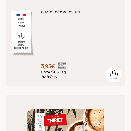
8 Mini nems poulet
Poulet
origine
FRANCE
Galette
100%
FARINE DE RIZ
3,95€
Boîte de 240 g
16,46€/kg