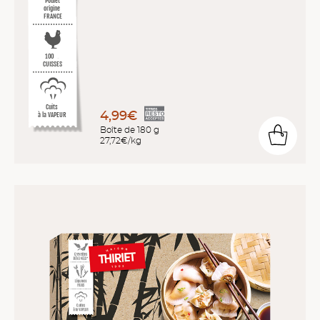
Poulet
origine
FRANCE
%
10
0
CUISSES
Cuits
4,99€
à la VAPEUR
Boîte de 180 g
27,72€/kg