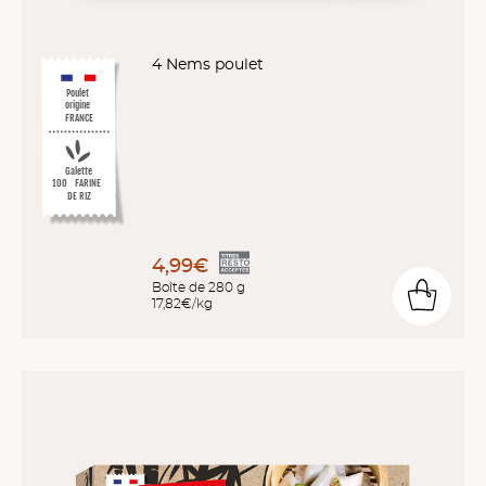
4 Nems poulet
Poulet
origine
FRANCE
Galette
%
10
0
FARINE
DE RIZ
4,99€
Boîte de 280 g
17,82€/kg