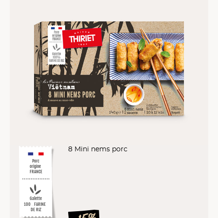
8 Mini nems porc
Porc
origine
FRANCE
Galette
%
10
0
FARINE
DE RIZ