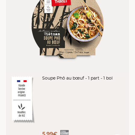
Soupe Phô au bœuf - 1 part - 1 bol
Viande
bovine
origine
FRANCE
Nouilles
de RIZ
5,99€