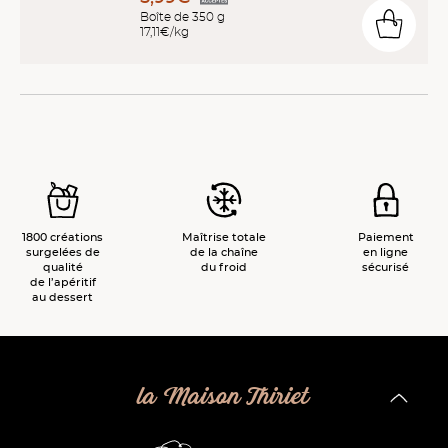
Boîte de 350 g
17,11€/kg
1800 créations
Maîtrise totale
Paiement
surgelées de
de la chaîne
en ligne
qualité
du froid
sécurisé
de l’apéritif
au dessert
la Maison Thiriet