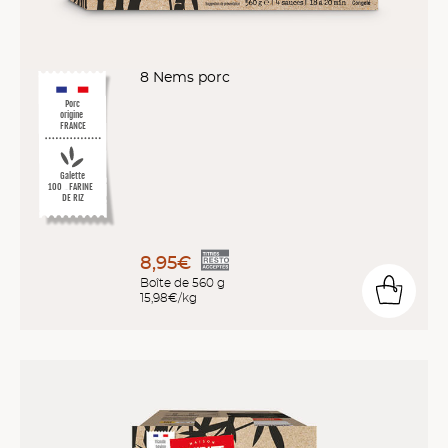
8 Nems porc
Porc
origine
FRANCE
Galette
%
10
0
FARINE
DE RIZ
8,95€
Boîte de 560 g
15,98€/kg