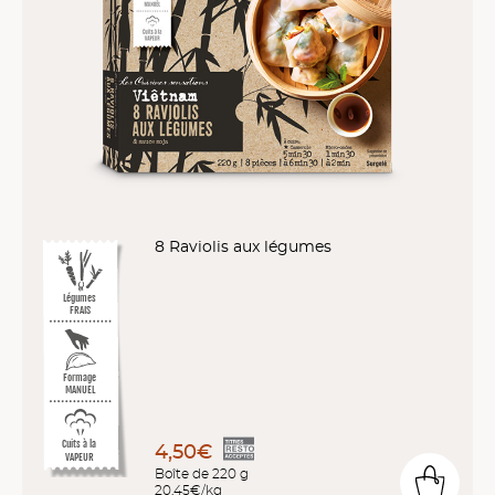
8 Raviolis aux légumes
Légumes
FRAIS
Formage
MANUEL
Cuits à la
4,50€
VAPEUR
Boîte de 220 g
20,45€/kg