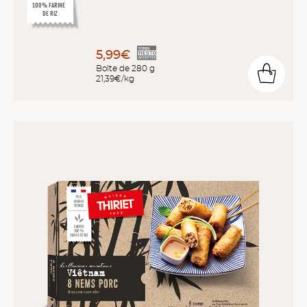
10
0
% FARINE
DE RIZ
5,99€
Boîte de 280 g
21,39€/kg