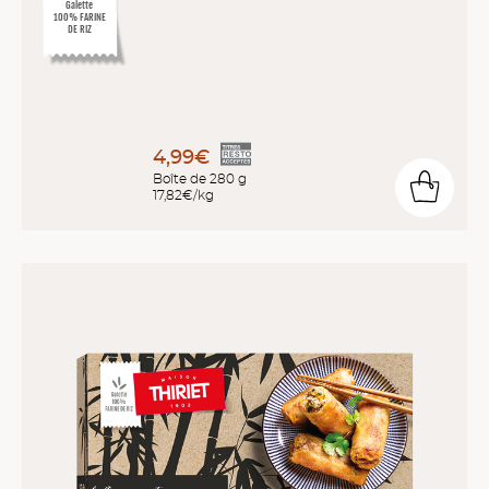
Galette
100% FARINE
DE RIZ
4,99€
Boîte de 280 g
17,82€/kg