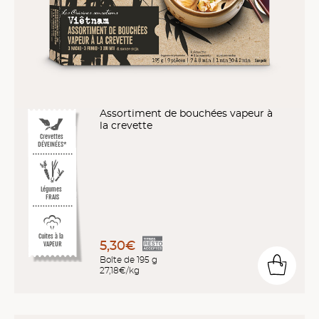
Assortiment de bouchées vapeur à
la crevette
Crevettes
DÉVEINÉES*
Légumes
FRAIS
Cuites à la
5,30€
VAPEUR
Boîte de 195 g
27,18€/kg