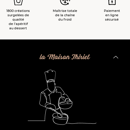
1800 créations
Maîtrise totale
Paiement
surgelées de
de la chaîne
en ligne
qualité
du froid
sécurisé
de l’apéritif
au dessert
la Maison Thiriet