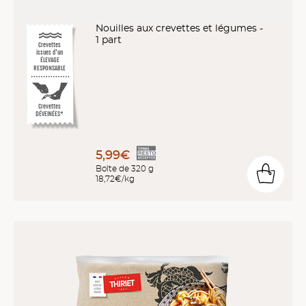
Nouilles aux crevettes et légumes -
1 part
Crevettes
issues d'un
ÉLEVAGE
RESPONSABLE
Crevettes
DÉVEINÉES*
5,99€
Boîte de 320 g
18,72€/kg