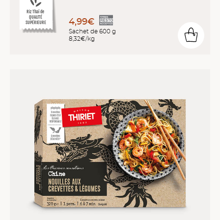
Riz Thaï de
QUALITÉ
4,99€
SUPÉRIEURE
Sachet de 600 g
8,32€/kg