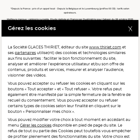
*Depuis la France : prix d’un appel local - Depuis la Belgique et le Luxembourg (préfixe 00 33) : tarifs selon
opérateurs.
Meilleure marque : catégorie surgelés. Etude réalisée en France par Qualimétrie pour Gabaon du 28 octobre 2025
au 02 février 2026 auprès de 122 503 consommateurs.
Gérez les cookies
Meilleure chaîne de magasins, Meilleur e-commerçant, Meilleure relation clients : catégorie surgelés. Étude
réalisée en France par Qualimétrie pour Gabaon du 27 Mars au 07 Juillet 2025 sur 1 246 417 votes.
La Société GLACES THIRIET, éditeur du site
www.thiriet.com
et
ses
partenaires
utilise(nt) des cookies et technologies similaires
POUR VOTRE SANTÉ, MANGEZ AU MOINS CINQ FRUITS ET
aux fins suivantes : faciliter le bon fonctionnement du site,
LÉGUMES PAR JOUR.
WWW.MANGERBOUGER.FR
analyser et améliorer l’expérience utilisateur et/ou son offre de
contenus, produits et services, mesurer et analyser l’audience,
visionner des vidéos.
Vous pouvez accepter ou refuser les cookies en cliquant sur les
L'abus d'alcool est dangereux pour la santé, à consommer
boutons « Tout accepter » et « Tout refuser ». Votre refus peut
avec modération.
également être manifesté par la simple fermeture de la fenêtre de
recueil du consentement. Vous pouvez accepter ou refuser
certains types de cookies selon leur finalité en cliquant sur le
bouton « Personnaliser mes choix ».
Vous pouvez modifier votre choix à tout moment en accédant au
menu
Gérer les cookies
disponible en pied de page du site. Le
refus de tout ou partie des Cookies peut toutefois vous empêcher
Interdiction de vente de boissons alcooliques
de profiter pleinement des fonctionnalités du site. Votre choix est
aux mineurs de moins de 18 ans