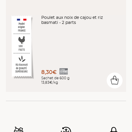
Poulet aux noix de cajou et riz
basmati - 2 parts
Poulet
origine
FRANCE
%
10
0
FILETS
Riz Basmati
de QUALITÉ
8,30€
SUPÉRIEURE
Sachet de 600 g
13,83€/kg