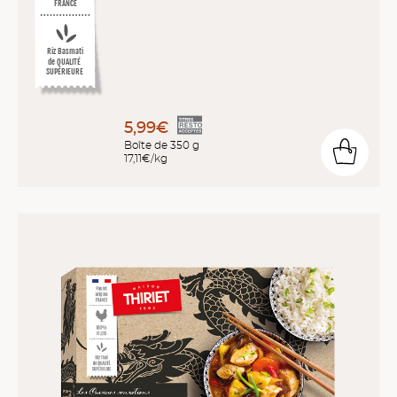
FRANCE
Riz Basmati
de QUALITÉ
SUPÉRIEURE
5,99€
Boîte de 350 g
17,11€/kg