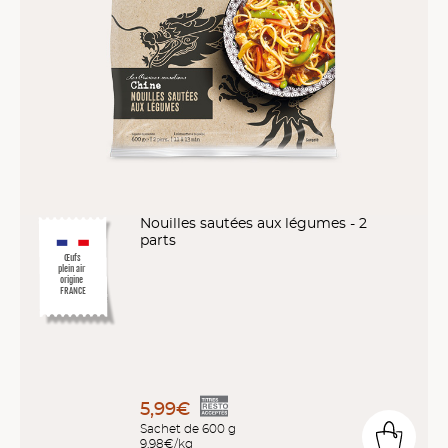
Nouilles sautées aux légumes - 2
parts
Œufs
plein air
origine
FRANCE
5,99€
Sachet de 600 g
9,98€/kg