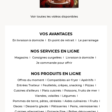
Voir toutes les vidéos disponibles
VOS AVANTAGES
En livraison à domicile
En point de retrait
Le parrainage
NOS SERVICES EN LIGNE
Magasins
Consignes surgelées
Livraison à domicile
Je commande pour offrir
NOS PRODUITS EN LIGNE
Offres du moment
Compatibles air-fryer
Apéritifs
Entrées Traiteur
Feuilletés, crêpes, snacking
Pizzas
Cuisines d'ailleurs
Plats cuisinés
Poissons, fruits de mer
Viandes, volailles
Légumes
Pommes de terre, pâtes, céréales
Aides culinaires
Fruits
Glaces
Desserts glacés
Pâtisseries
Pains, viennoiseries
Cuisines alternatives
Epicerie Fine
Boîtes découvertes