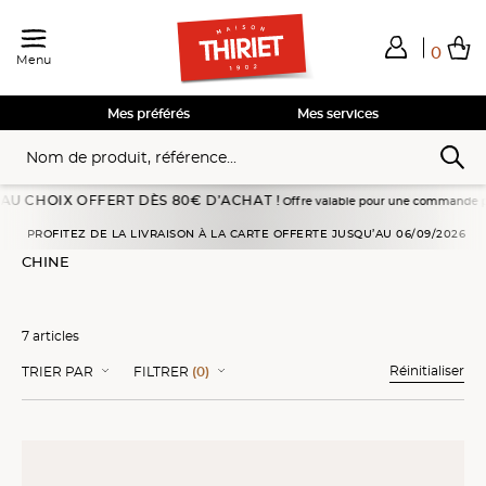
0
Menu
Total de mes achats
0,00€
Voir mon panier
Voir mon panier
Voir mon panier
Voir mon panier
Hors frais éventuels liés au service choisi
Mes préférés
Mes services
OIX OFFERT DÈS 80€ D’ACHAT !
Offre valable pour une commande passée en liv
Accueil
Cuisines d'ailleurs
Plats cuisinés
Chine
PROFITEZ DE LA LIVRAISON À LA CARTE OFFERTE JUSQU’AU 06/09/2026
CHINE
7 articles
Réinitialiser
TRIER PAR
FILTRER
(0)