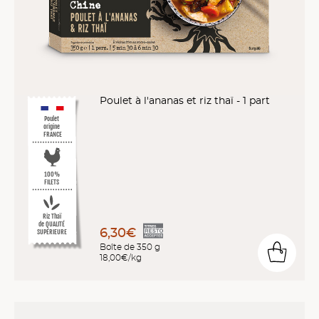
Poulet à l'ananas et riz thaï - 1 part
Poulet
origine
FRANCE
100%
FILETS
Riz Thaï
de QUALITÉ
6,30€
SUPÉRIEURE
Boîte de 350 g
18,00€/kg