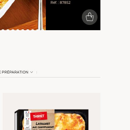
Réf. : 87852
0
E PRÉPARATION