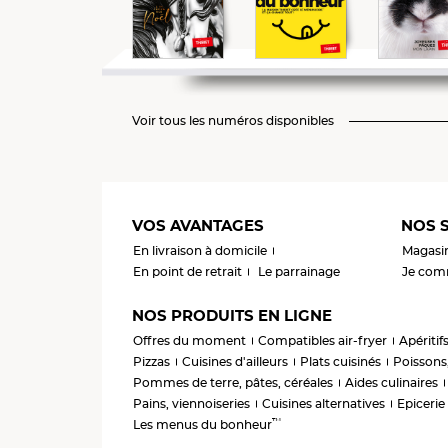
Voir tous les numéros disponibles
VOS AVANTAGES
NOS S
En livraison à domicile
Magasi
En point de retrait
Le parrainage
Je comm
NOS PRODUITS EN LIGNE
Offres du moment
Compatibles air-fryer
Apéritif
Pizzas
Cuisines d'ailleurs
Plats cuisinés
Poissons,
Pommes de terre, pâtes, céréales
Aides culinaires
Pains, viennoiseries
Cuisines alternatives
Epicerie
™
Les menus du bonheur