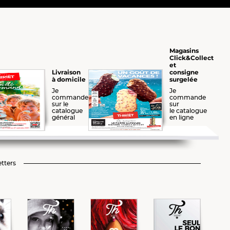
Magasins
Click&Collect
et
consigne
Livraison
surgelée
à domicile
Je
Je
commande
commande
sur le
sur
catalogue
le catalogue
général
en ligne
tters