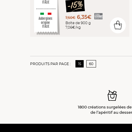
ITALIE
6,35€
7,50€
Aubergines
origine
Boîte de 900 g
0
ITALIE
7,06€/kg
PRODUITS PAR PAGE :
15
60
1800 créations surgelées de
de l’apéritif
au desser