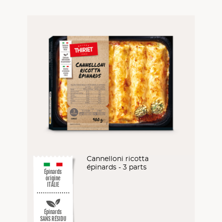
Cannelloni ricotta
épinards - 3 parts
Épinards
origine
ITALIE
Épinards
SANS RÉSIDU