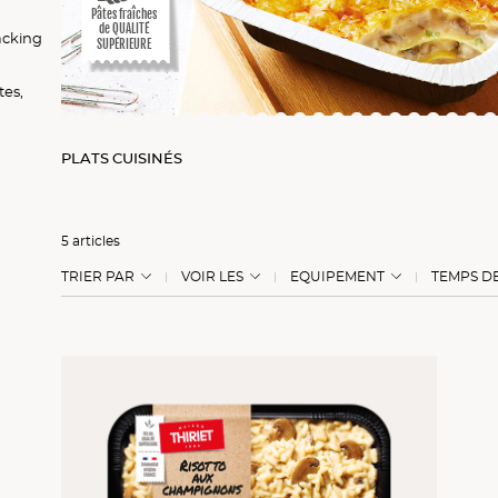
Pâtes fraîches
de QUALITÉ
nacking
SUPÉRIEURE
tes,
PLATS CUISINÉS
5 articles
TRIER PAR
VOIR LES
EQUIPEMENT
TEMPS D