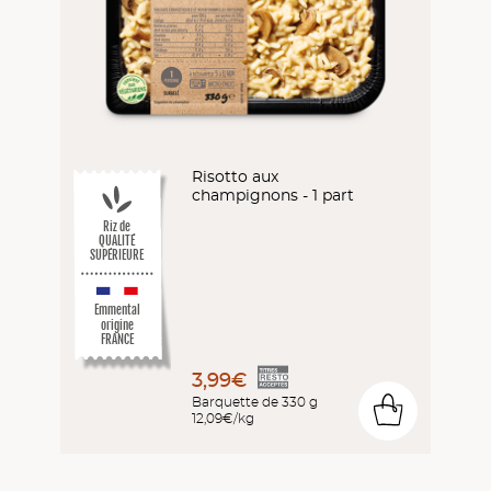
Risotto aux
champignons - 1 part
Riz de
QUALITÉ
SUPÉRIEURE
Emmental
origine
FRANCE
3,99€
Barquette de 330 g
0
12,09€/kg