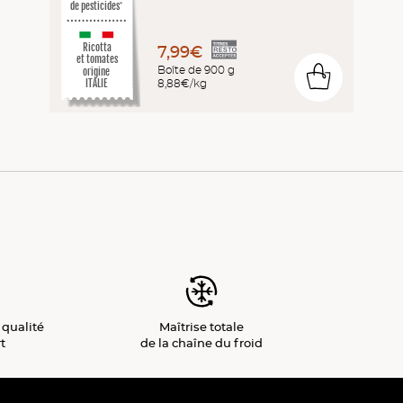
de pesticides
*
Ricotta
7,99€
et tomates
Boîte de 900 g
origine
0
8,88€/kg
ITALIE
 qualité
Maîtrise totale
t
de la chaîne du froid