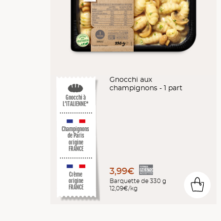
Gnocchi aux
champignons - 1 part
Gnocchi à
L’ITALIENNE*
Champignons
de Paris
origine
FRANCE
3,99€
Crème
Barquette de 330 g
origine
0
FRANCE
12,09€/kg