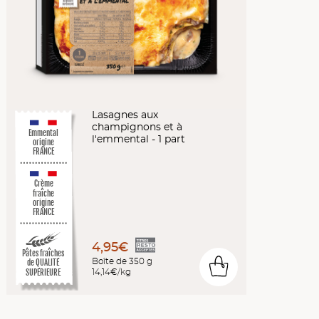
Lasagnes aux
champignons et à
Emmental
l'emmental - 1 part
origine
FRANCE
Crème
fraîche
origine
FRANCE
4,95€
Pâtes fraîches
Boîte de 350 g
de QUALITÉ
0
14,14€/kg
SUPÉRIEURE