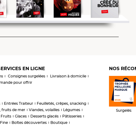
ERVICES EN LIGNE
NOS RÉCO
ns
Consignes surgelées
Livraison à domicile
ande pour offrir
s
Entrées Traiteur
Feuilletés, crêpes, snacking
 fruits de mer
Viandes, volailles
Légumes
Surgelés
Fruits
Glaces
Desserts glacés
Pâtisseries
 Fine
Boîtes découvertes
Boutique