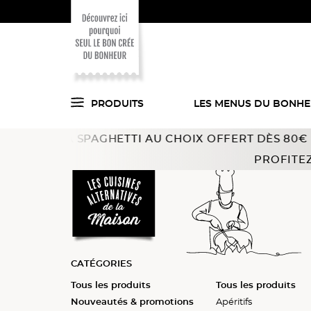
PRODUITS
LES MENUS DU BONH
R À SPAGHETTI AU CHOIX OFFERT DÈS 80€ D’ACHAT 
Voici ce que l'on
Accueil
Cuisines alternatives
Végétarien
Plats cuis
PROFITEZ
a trouvé pour vous
en cuisine !
CATÉGORIES
Tous les produits
Tous les produits
Tous les produits
Tous les produits
Nouveautés & promotions
Plats cuisinés
Légumes
Apéritifs